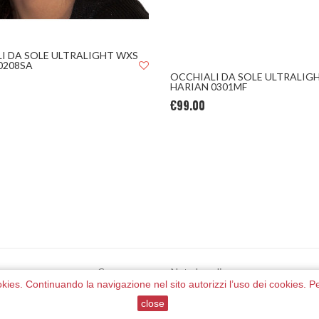
I DA SOLE ULTRALIGHT WXS
0208SA
OCCHIALI DA SOLE ULTRALIG
HARIAN 0301MF
€99.00
Consegna
Note Legali
 cookies. Continuando la navigazione nel sito autorizzi l’uso dei cookies. P
Iva 06022031212 Mail:
info@dwear.it
© 2019 Web Powred by
CMH S.r
close