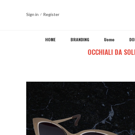
Sign in
Register
HOME
BRANDING
Uomo
DO
Home
WebXsite
OCCHIALI DA SOL