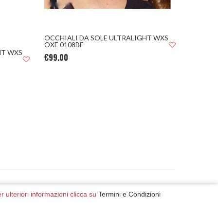
OCCHIALI DA SOLE ULTRALIGHT WXS
OCCHIA
OXE 0108BF
OXE 010
HT WXS
€99.00
€99.00
er ulteriori informazioni clicca su
Termini e Condizioni
.l.