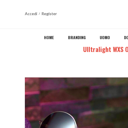
Accedi
Register
HOME
BRANDING
UOMO
D
Home
WebXsite
Ulltralight WXS